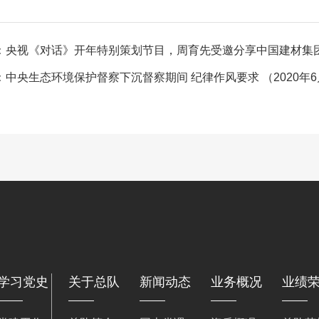
：
央视《对话》开年特别策划节目，周育先受邀分享中国建材集团的“
：
中央生态环境保护督察下沉督察期间 纪律作风要求 （2020年
学习党史
关于总队
新闻动态
业务概况
业绩