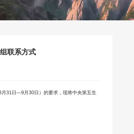
组联系方式
月31日—9月30日）的要求，现将中央第五生