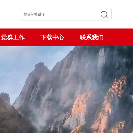
党群工作
下载中心
联系我们