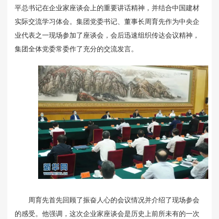
平总书记在企业家座谈会上的重要讲话精神，并结合中国建材
实际交流学习体会。集团党委书记、董事长周育先作为中央企
业代表之一现场参加了座谈会，会后迅速组织传达会议精神，
集团全体党委常委作了充分的交流发言。
周育先首先回顾了振奋人心的会议情况并介绍了现场参会
的感受。他强调，这次企业家座谈会是历史上前所未有的一次