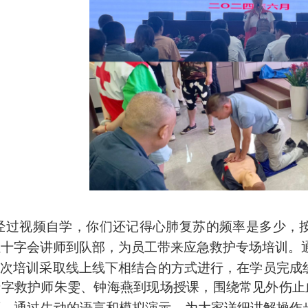
经过视频自学，
你们还记得心肺复苏的频率是多少，按
红十字会讲师到队部，为员工带来应急救护专场培训。
本次
培训采取线上线下相结合的方式进行，
在学员完成
十字救护师朱雯、钟海燕到现场授课，围绕常见外伤止
面，
通过
生动的语言和
模拟
演示
，
为大家详细讲解操作