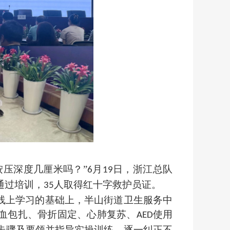
压深度几厘米吗？”
月
日，浙江总队
6
19
通过培训，
人取得红十字救护员证。
35
线上学习的基础上，半山街道卫生服务中
血包扎、骨折固定、心肺复苏、
使用
AED
步骤及要领并
指导实操训练
，
逐一
纠正不